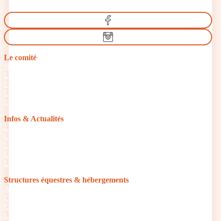
Le comité
Nos missions
Le bureau
Les comités départementaux
Les documents officiels
L’équitation d’extérieur
Infos & Actualités
La gazette du tourisme équestre
Le GRTEN
L’Equirando
Le calendrier des randonnées
La FFE et le CNTE
Structures équestres & hébergements
Accueil Cheval
Cheval Etape
Centre de tourisme équestre
Le Réseau des Clubs d’Excellence de Normandie