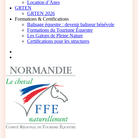
Location d’Ânes
GRTEN
GRTEN 2026
Formations & Certifications
Balisage équestre : devenir baliseur bénévole
Formations du Tourisme Équestre
Les Galops de Pleine Nature
Certifications pour les structures
facebook
instagram
search