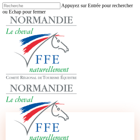
Skip
Appuyez sur Entrée pour rechercher
to
ou Echap pour fermer
main
Close
content
Search