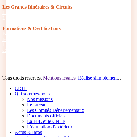
Les Grands Itinéraires & Circuits
Les 6 grands itinéraires Normands
Les boucles & circuits
Formations & Certifications
Balisage équestre : devenir baliseur ou bénévole
Formation du Tourisme équestre
Les Galops de Pleine Nature
Certifications pour les structures
Tous droits réservés.
Mentions légales
.
Réalisé siiimplement
. .
Close
CRTE
Menu
Qui sommes-nous
Nos missions
Le bureau
Les Comités Départementaux
Documents officiels
La FFE et le CNTE
L’équitation d’extérieur
Actus & Infos