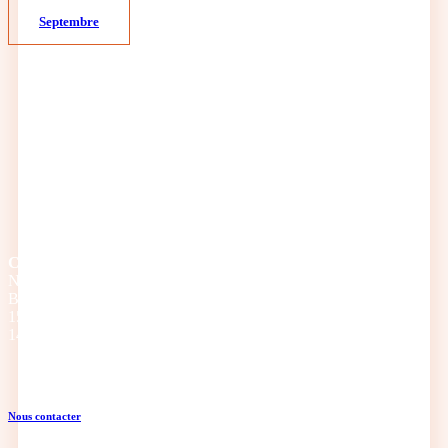
Septembre
CRTE Normandie
Normandie Equine Vallée
Bât. Espace Vie Entreprenariat
1504 Rte de l’Eglise
14430 GOUSTRANVILLE
Nous contacter