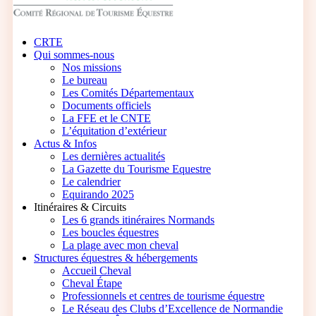
search
Menu
CRTE
Qui sommes-nous
Nos missions
Le bureau
Les Comités Départementaux
Documents officiels
La FFE et le CNTE
L’équitation d’extérieur
Actus & Infos
Les dernières actualités
La Gazette du Tourisme Equestre
Le calendrier
Equirando 2025
Itinéraires & Circuits
Les 6 grands itinéraires Normands
Les boucles équestres
La plage avec mon cheval
Structures équestres & hébergements
Accueil Cheval
Cheval Étape
Professionnels et centres de tourisme équestre
Le Réseau des Clubs d’Excellence de Normandie