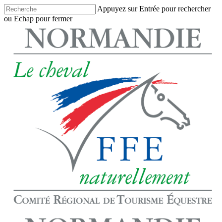
Skip
Appuyez sur Entrée pour rechercher
to
ou Echap pour fermer
main
Close
content
Search