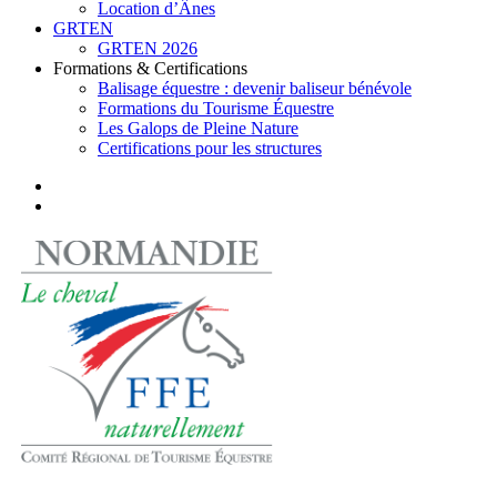
Location d’Ânes
GRTEN
GRTEN 2026
Formations & Certifications
Balisage équestre : devenir baliseur bénévole
Formations du Tourisme Équestre
Les Galops de Pleine Nature
Certifications pour les structures
facebook
instagram
search