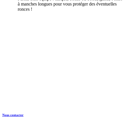
à manches longues pour vous protéger des éventuelles
ronces !
CRTE Normandie
Normandie Equine Vallée
Bât. Espace Vie Entreprenariat
1504 Rte de l’Eglise
14430 GOUSTRANVILLE
Nous contacter