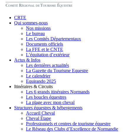
search
Menu
CRTE
Qui sommes-nous
Nos missions
Le bureau
Les Comités Départementaux
Documents officiels
La FFE et le CNTE
L’équitation d’extérieur
Actus & Infos
Les dernières actualités
La Gazette du Tourisme Equestre
Le calendrier
Equirando 2025
Itinéraires & Circuits
Les 6 grands itinéraires Normands
Les boucles équestres
La plage avec mon cheval
Structures équestres & hébergements
Accueil Cheval
Cheval Étape
Professionnels et centres de tourisme équestre
Le Réseau des Clubs d’Excellence de Normandie