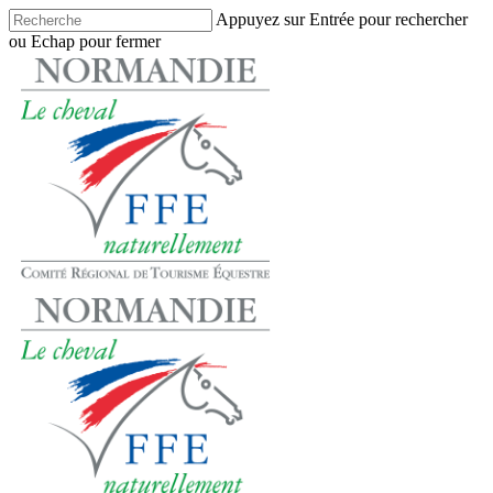
Skip
Appuyez sur Entrée pour rechercher
to
ou Echap pour fermer
main
Close
content
Search