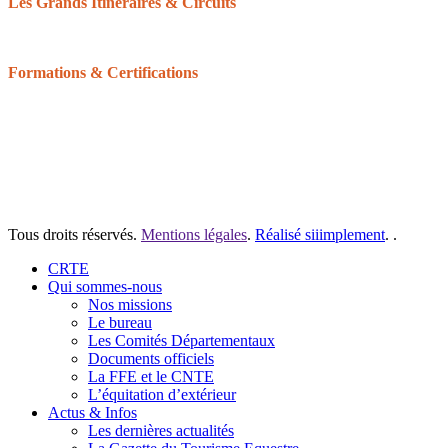
Les Grands Itinéraires & Circuits
Les 6 grands itinéraires Normands
Les boucles & circuits
Formations & Certifications
Balisage équestre : devenir baliseur ou bénévole
Formation du Tourisme équestre
Les Galops de Pleine Nature
Certifications pour les structures
Tous droits réservés.
Mentions légales
.
Réalisé siiimplement
. .
Close
CRTE
Menu
Qui sommes-nous
Nos missions
Le bureau
Les Comités Départementaux
Documents officiels
La FFE et le CNTE
L’équitation d’extérieur
Actus & Infos
Les dernières actualités