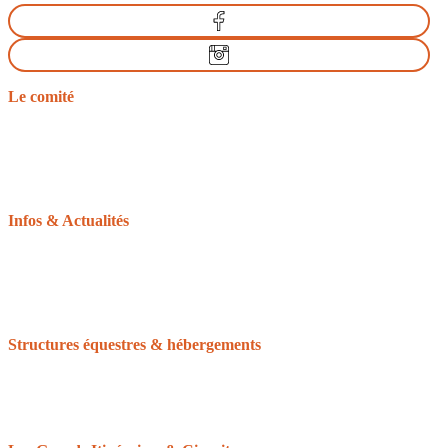
Le comité
Nos missions
Le bureau
Les comités départementaux
Les documents officiels
L’équitation d’extérieur
Infos & Actualités
La gazette du tourisme équestre
Le GRTEN
L’Equirando
Le calendrier des randonnées
La FFE et le CNTE
Structures équestres & hébergements
Accueil Cheval
Cheval Etape
Centre de tourisme équestre
Le Réseau des Clubs d’Excellence de Normandie