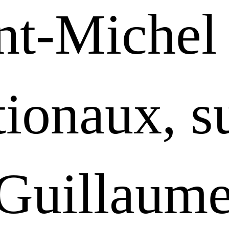
nt-Michel
ionaux, su
 Guillaume