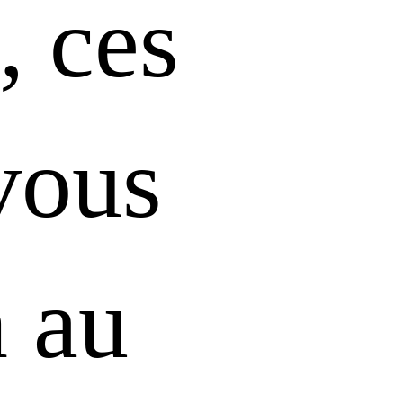
, ces
 vous
n au