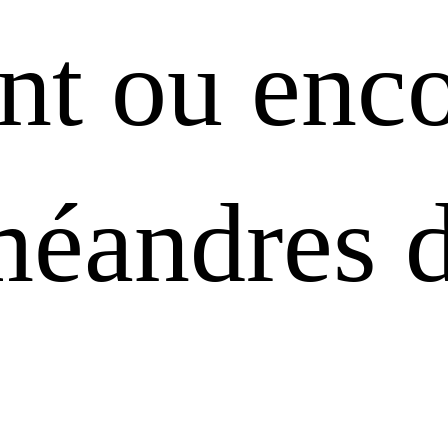
nt ou enc
méandres d