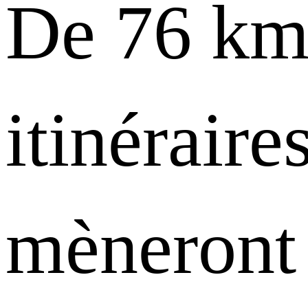
De 76 km
itinérair
mèneront 