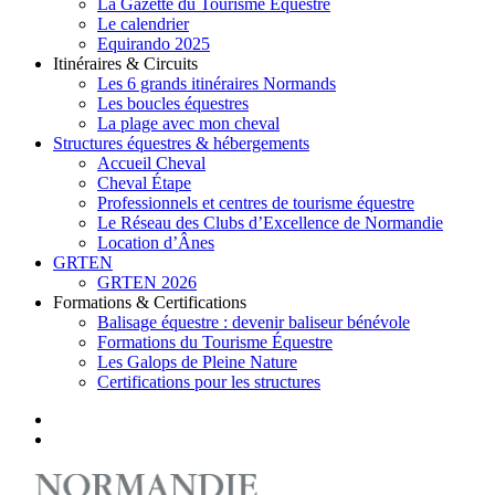
La Gazette du Tourisme Equestre
Le calendrier
Equirando 2025
Itinéraires & Circuits
Les 6 grands itinéraires Normands
Les boucles équestres
La plage avec mon cheval
Structures équestres & hébergements
Accueil Cheval
Cheval Étape
Professionnels et centres de tourisme équestre
Le Réseau des Clubs d’Excellence de Normandie
Location d’Ânes
GRTEN
GRTEN 2026
Formations & Certifications
Balisage équestre : devenir baliseur bénévole
Formations du Tourisme Équestre
Les Galops de Pleine Nature
Certifications pour les structures
facebook
instagram
search