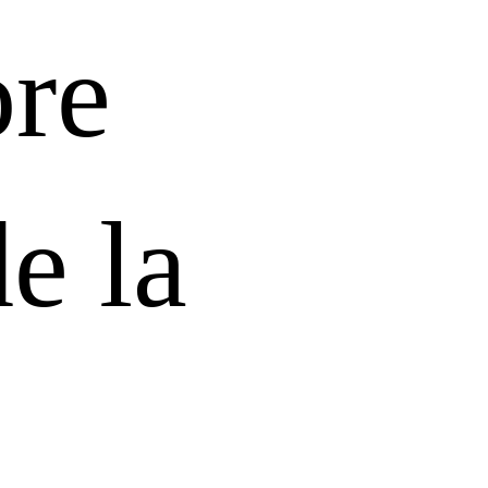
ore
e la