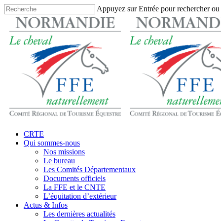
Skip
Appuyez sur Entrée pour rechercher ou
to
Close
main
Search
content
search
Menu
CRTE
Qui sommes-nous
Nos missions
Le bureau
Les Comités Départementaux
Documents officiels
La FFE et le CNTE
L’équitation d’extérieur
Actus & Infos
Les dernières actualités