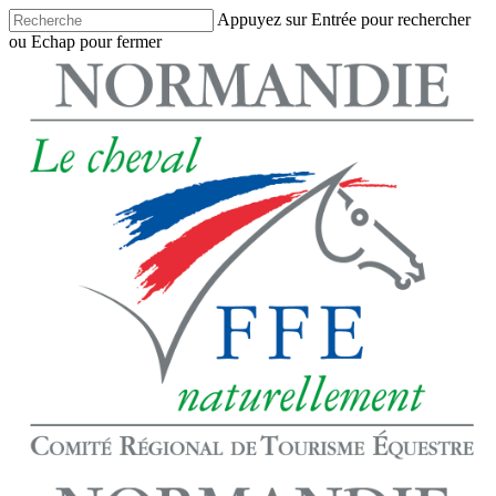
Skip
Appuyez sur Entrée pour rechercher
to
ou Echap pour fermer
main
Close
content
Search