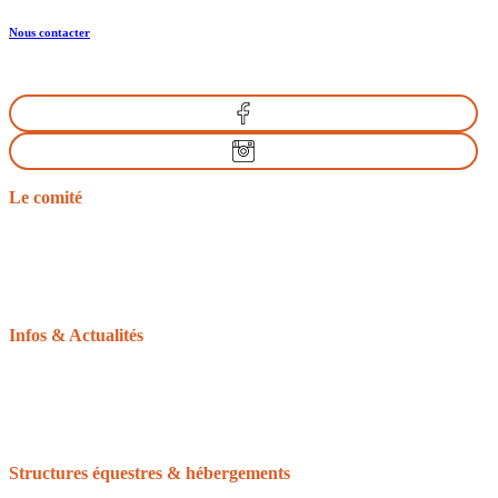
Nous contacter
Le comité
Nos missions
Le bureau
Les comités départementaux
Les documents officiels
L’équitation d’extérieur
Infos & Actualités
La gazette du tourisme équestre
Le GRTEN
L’Equirando
Le calendrier des randonnées
La FFE et le CNTE
Structures équestres & hébergements
Accueil Cheval