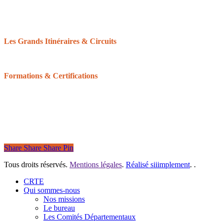
Cheval Etape
Centre de tourisme équestre
Le Réseau des Clubs d’Excellence de Normandie
Les Grands Itinéraires & Circuits
Les 6 grands itinéraires Normands
Les boucles & circuits
Formations & Certifications
Balisage équestre : devenir baliseur ou bénévole
Formation du Tourisme équestre
Les Galops de Pleine Nature
Certifications pour les structures
Share
Share
Share
Pin
Tous droits réservés.
Mentions légales
.
Réalisé siiimplement
. .
Close
CRTE
Menu
Qui sommes-nous
Nos missions
Le bureau
Les Comités Départementaux