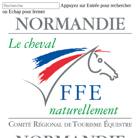
Skip
Appuyez sur Entrée pour rechercher
to
ou Echap pour fermer
main
Close
content
Search