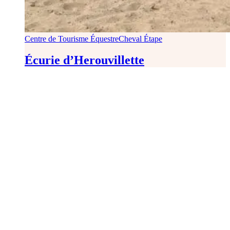
Centre de Tourisme Équestre
Cheval Étape
Écurie d’Herouvillette
CRTE Normandie
Normandie Equine Vallée
Bât. Espace Vie Entreprenariat
1504 Rte de l’Eglise
14430 GOUSTRANVILLE