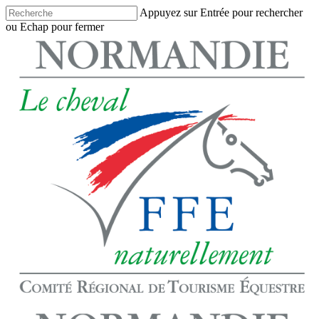
Skip
Appuyez sur Entrée pour rechercher
to
ou Echap pour fermer
main
Close
content
Search