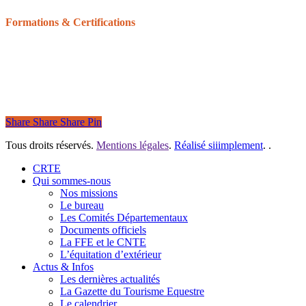
Formations & Certifications
Balisage équestre : devenir baliseur ou bénévole
Formation du Tourisme équestre
Les Galops de Pleine Nature
Certifications pour les structures
Share
Share
Share
Pin
Tous droits réservés.
Mentions légales
.
Réalisé siiimplement
. .
Close
CRTE
Menu
Qui sommes-nous
Nos missions
Le bureau
Les Comités Départementaux
Documents officiels
La FFE et le CNTE
L’équitation d’extérieur
Actus & Infos
Les dernières actualités
La Gazette du Tourisme Equestre
Le calendrier