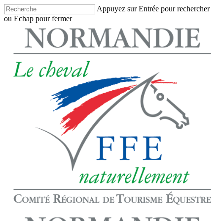
Skip
Appuyez sur Entrée pour rechercher
to
ou Echap pour fermer
main
Close
content
Search