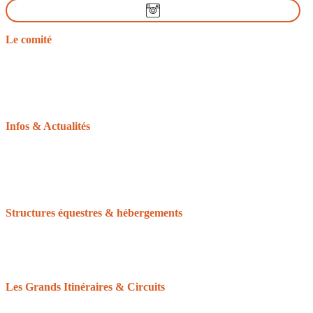
Le comité
Nos missions
Le bureau
Les comités départementaux
Les documents officiels
L’équitation d’extérieur
Infos & Actualités
La gazette du tourisme équestre
Le GRTEN
L’Equirando
Le calendrier des randonnées
La FFE et le CNTE
Structures équestres & hébergements
Accueil Cheval
Cheval Etape
Centre de tourisme équestre
Le Réseau des Clubs d’Excellence de Normandie
Les Grands Itinéraires & Circuits
Les 6 grands itinéraires Normands
Les boucles & circuits