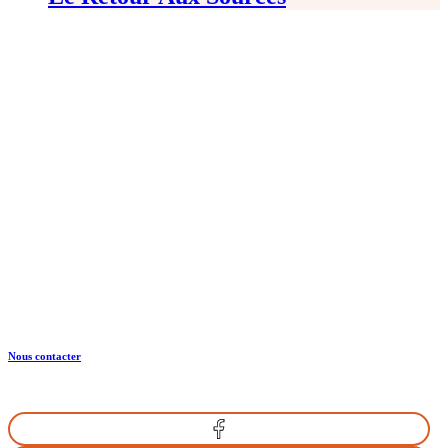
CRTE Normandie
Normandie Equine Vallée
Bât. Espace Vie Entreprenariat
1504 Rte de l’Eglise
14430 GOUSTRANVILLE
Nous contacter