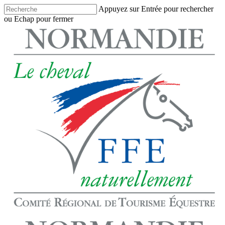
Skip
Appuyez sur Entrée pour rechercher
to
ou Echap pour fermer
main
Close
content
Search