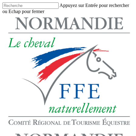
Skip
Appuyez sur Entrée pour rechercher
to
ou Echap pour fermer
main
Close
content
Search