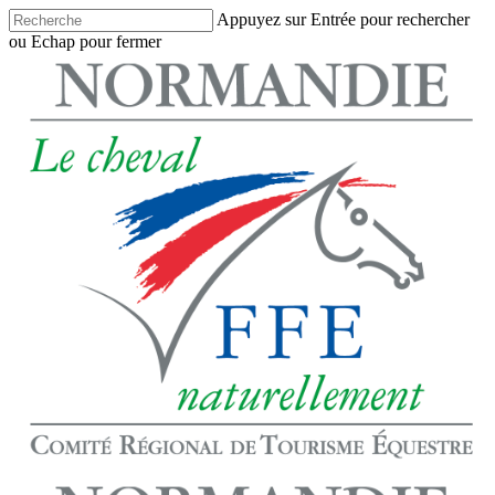
Skip
Appuyez sur Entrée pour rechercher
to
ou Echap pour fermer
main
Close
content
Search