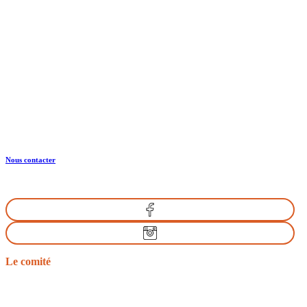
CRTE Normandie
Normandie Equine Vallée
Bât. Espace Vie Entreprenariat
1504 Rte de l’Eglise
14430 GOUSTRANVILLE
Nous contacter
Le comité
Nos missions
Le bureau
Les comités départementaux