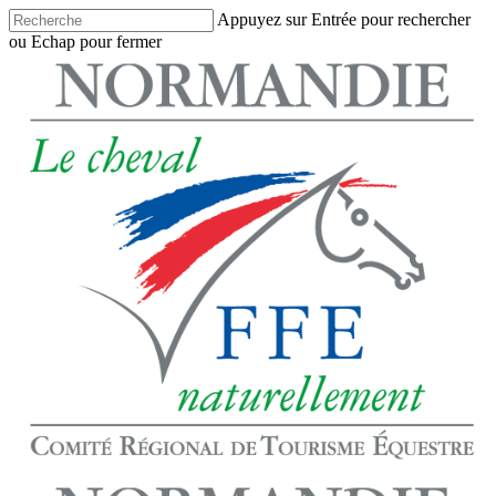
Skip
Appuyez sur Entrée pour rechercher
to
ou Echap pour fermer
main
Close
content
Search