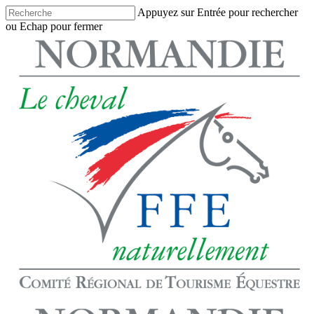
Skip
Appuyez sur Entrée pour rechercher
to
ou Echap pour fermer
main
Close
content
Search