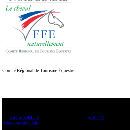
Comité Régional de Tourisme Équestre
GRTEN 2023 en Suisse Norman
Par
Ambre Sélébard
6 juin 2023
avril 17th, 2024
GRTEN
2 min de lect
Aucun commentaire