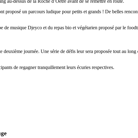
ng au-dessus de la Roche d’Oëtre avant de se remettre en route.
t proposé un parcours ludique pour petits et grands ! De belles rencon
upe de musique Djeyco et du repas bio et végétarien proposé par le foodt
tte deuxième journée. Une série de défis leur sera proposée tout au long 
cipants de regagner tranquillement leurs écuries respectives.
uge