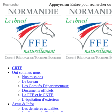
Skip
Appuyez sur Entrée pour rechercher ou
to
Close
main
Search
content
search
Menu
CRTE
Qui sommes-nous
Nos missions
Le bureau
Les Comités Départementaux
Documents officiels
La FFE et le CNTE
L’équitation d’extérieur
Actus & Infos
Les dernières actualités