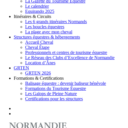
La Gazette du Tourisme Equestre
Le calendrier
Equirando 2025
Itinéraires & Circuits
Les 6 grands itinéraires Normands
Les boucles équestres
La plage avec mon cheval
Structures équestres & hébergements
Accueil Cheval
Cheval Étape
Professionnels et centres de tourisme équestre
Le Réseau des Clubs d’Excellence de Normandie
Location d’Ânes
GRTEN
GRTEN 2026
Formations & Certifications
Balisage équestre : devenir baliseur bénévole
Formations du Tourisme Équestre
Les Galops de Pleine Nature
Certifications pour les structures
facebook
instagram
search