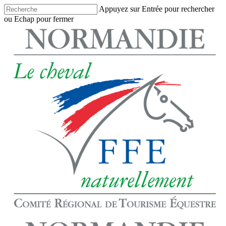
Skip
Appuyez sur Entrée pour rechercher
to
ou Echap pour fermer
main
Close
content
Search