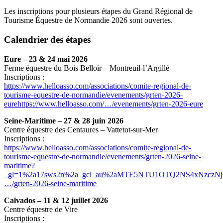
Les inscriptions pour plusieurs étapes du Grand Régional de
Tourisme Équestre de Normandie 2026 sont ouvertes.
Calendrier des étapes
Eure – 23 & 24 mai 2026
Ferme équestre du Bois Belloir – Montreuil-l’Argillé
Inscriptions :
https://www.helloasso.com/associations/comite-regional-de-
tourisme-equestre-de-normandie/evenements/grten-2026-
eurehttps://www.helloasso.com/…/evenements/grten-2026-eure
Seine-Maritime – 27 & 28 juin 2026
Centre équestre des Centaures – Vattetot-sur-Mer
Inscriptions :
https://www.helloasso.com/associations/comite-regional-de-
tourisme-equestre-de-normandie/evenements/grten-2026-seine-
maritime?
_gl=1%2a17sws2n%2a_gcl_au%2aMTE5NTU1OTQ2NS4xNzczNjY
…/grten-2026-seine-maritime
Calvados – 11 & 12 juillet 2026
Centre équestre de Vire
Inscriptions :