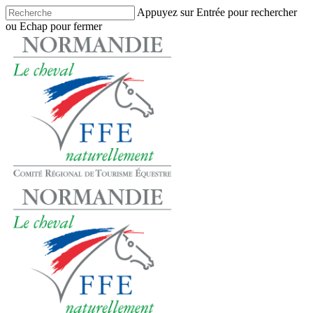
Skip
Appuyez sur Entrée pour rechercher
to
ou Echap pour fermer
main
Close
content
Search