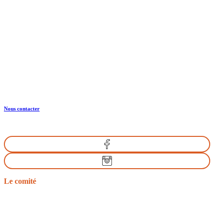
CRTE Normandie
Normandie Equine Vallée
Bât. Espace Vie Entreprenariat
1504 Rte de l’Eglise
14430 GOUSTRANVILLE
Nous contacter
Le comité
Nos missions
Le bureau
Les comités départementaux
Les documents officiels