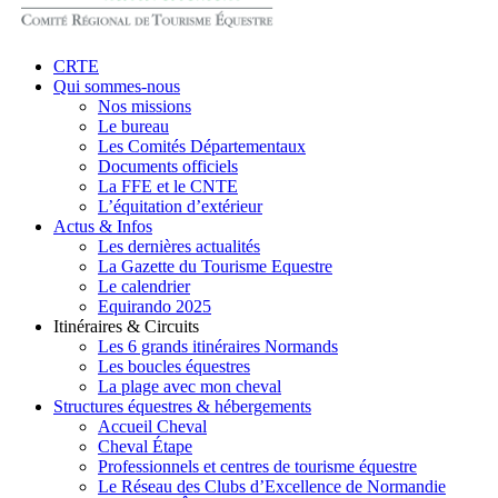
search
Menu
CRTE
Qui sommes-nous
Nos missions
Le bureau
Les Comités Départementaux
Documents officiels
La FFE et le CNTE
L’équitation d’extérieur
Actus & Infos
Les dernières actualités
La Gazette du Tourisme Equestre
Le calendrier
Equirando 2025
Itinéraires & Circuits
Les 6 grands itinéraires Normands
Les boucles équestres
La plage avec mon cheval
Structures équestres & hébergements
Accueil Cheval
Cheval Étape
Professionnels et centres de tourisme équestre
Le Réseau des Clubs d’Excellence de Normandie