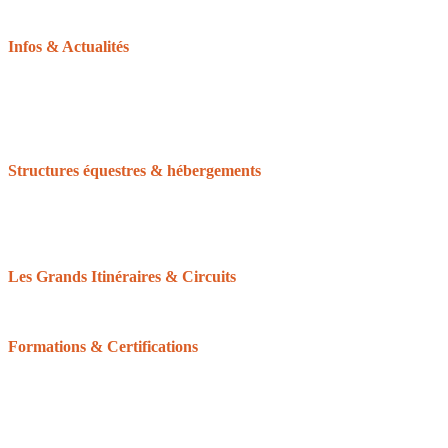
L’équitation d’extérieur
Infos & Actualités
La gazette du tourisme équestre
Le GRTEN
L’Equirando
Le calendrier des randonnées
La FFE et le CNTE
Structures équestres & hébergements
Accueil Cheval
Cheval Etape
Centre de tourisme équestre
Le Réseau des Clubs d’Excellence de Normandie
Les Grands Itinéraires & Circuits
Les 6 grands itinéraires Normands
Les boucles & circuits
Formations & Certifications
Balisage équestre : devenir baliseur ou bénévole
Formation du Tourisme équestre
Les Galops de Pleine Nature
Certifications pour les structures