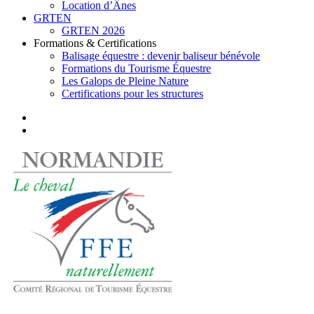
Location d’Ânes
GRTEN
GRTEN 2026
Formations & Certifications
Balisage équestre : devenir baliseur bénévole
Formations du Tourisme Équestre
Les Galops de Pleine Nature
Certifications pour les structures
facebook
instagram
search