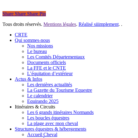
Share
Share
Share
Pin
Tous droits réservés.
Mentions légales
.
Réalisé siiimplement
. .
Close
CRTE
Menu
Qui sommes-nous
Nos missions
Le bureau
Les Comités Départementaux
Documents officiels
La FFE et le CNTE
L’équitation d’extérieur
Actus & Infos
Les dernières actualités
La Gazette du Tourisme Equestre
Le calendrier
Equirando 2025
Itinéraires & Circuits
Les 6 grands itinéraires Normands
Les boucles équestres
La plage avec mon cheval
Structures équestres & hébergements
Accueil Cheval