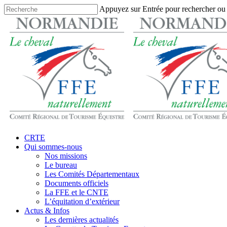
Skip
Appuyez sur Entrée pour rechercher ou
to
Close
main
Search
content
search
Menu
CRTE
Qui sommes-nous
Nos missions
Le bureau
Les Comités Départementaux
Documents officiels
La FFE et le CNTE
L’équitation d’extérieur
Actus & Infos
Les dernières actualités