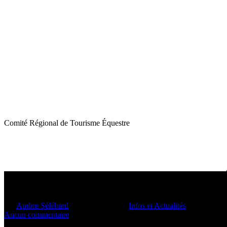
Comité Régional de Tourisme Équestre
Les Expériences Normandes à c
Par
Ambre Sélébard
27 novembre 2023
Infos et Actualités
1 min de lec
Aucun commentaire