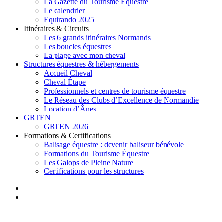
La Gazette du Tourisme Equestre
Le calendrier
Equirando 2025
Itinéraires & Circuits
Les 6 grands itinéraires Normands
Les boucles équestres
La plage avec mon cheval
Structures équestres & hébergements
Accueil Cheval
Cheval Étape
Professionnels et centres de tourisme équestre
Le Réseau des Clubs d’Excellence de Normandie
Location d’Ânes
GRTEN
GRTEN 2026
Formations & Certifications
Balisage équestre : devenir baliseur bénévole
Formations du Tourisme Équestre
Les Galops de Pleine Nature
Certifications pour les structures
facebook
instagram
search