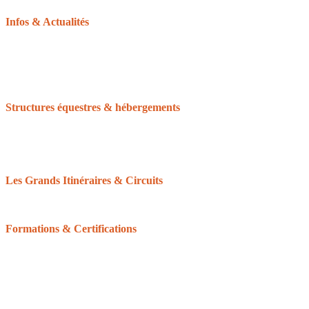
Infos & Actualités
La gazette du tourisme équestre
Le GRTEN
L’Equirando
Le calendrier des randonnées
La FFE et le CNTE
Structures équestres & hébergements
Accueil Cheval
Cheval Etape
Centre de tourisme équestre
Le Réseau des Clubs d’Excellence de Normandie
Les Grands Itinéraires & Circuits
Les 6 grands itinéraires Normands
Les boucles & circuits
Formations & Certifications
Balisage équestre : devenir baliseur ou bénévole
Formation du Tourisme équestre
Les Galops de Pleine Nature
Certifications pour les structures