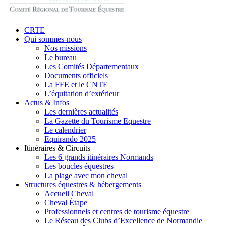
search
Menu
CRTE
Qui sommes-nous
Nos missions
Le bureau
Les Comités Départementaux
Documents officiels
La FFE et le CNTE
L’équitation d’extérieur
Actus & Infos
Les dernières actualités
La Gazette du Tourisme Equestre
Le calendrier
Equirando 2025
Itinéraires & Circuits
Les 6 grands itinéraires Normands
Les boucles équestres
La plage avec mon cheval
Structures équestres & hébergements
Accueil Cheval
Cheval Étape
Professionnels et centres de tourisme équestre
Le Réseau des Clubs d’Excellence de Normandie