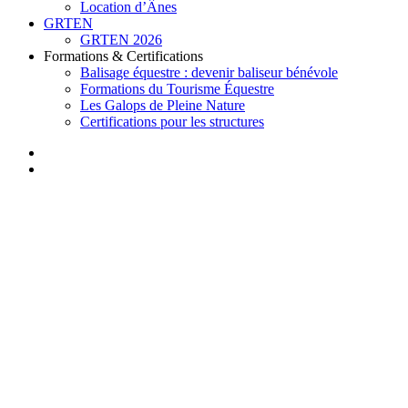
Location d’Ânes
GRTEN
GRTEN 2026
Formations & Certifications
Balisage équestre : devenir baliseur bénévole
Formations du Tourisme Équestre
Les Galops de Pleine Nature
Certifications pour les structures
facebook
instagram
search