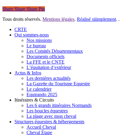
Share
Share
Share
Pin
Tous droits réservés.
Mentions légales
.
Réalisé siiimplement
. .
Close
CRTE
Menu
Qui sommes-nous
Nos missions
Le bureau
Les Comités Départementaux
Documents officiels
La FFE et le CNTE
L’équitation d’extérieur
Actus & Infos
Les dernières actualités
La Gazette du Tourisme Equestre
Le calendrier
Equirando 2025
Itinéraires & Circuits
Les 6 grands itinéraires Normands
Les boucles équestres
La plage avec mon cheval
Structures équestres & hébergements
Accueil Cheval
Cheval Étape