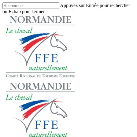
Skip
Appuyez sur Entrée pour rechercher
to
ou Echap pour fermer
main
Close
content
Search