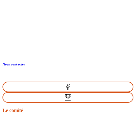
CRTE Normandie
Normandie Equine Vallée
Bât. Espace Vie Entreprenariat
1504 Rte de l’Eglise
14430 GOUSTRANVILLE
Nous contacter
Le comité
Nos missions
Le bureau
Les comités départementaux
Les documents officiels
L’équitation d’extérieur