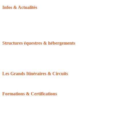
Infos & Actualités
La gazette du tourisme équestre
Le GRTEN
L’Equirando
Le calendrier des randonnées
La FFE et le CNTE
Structures équestres & hébergements
Accueil Cheval
Cheval Etape
Centre de tourisme équestre
Le Réseau des Clubs d’Excellence de Normandie
Les Grands Itinéraires & Circuits
Les 6 grands itinéraires Normands
Les boucles & circuits
Formations & Certifications
Balisage équestre : devenir baliseur ou bénévole
Formation du Tourisme équestre
Les Galops de Pleine Nature
Certifications pour les structures