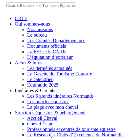
search
Menu
CRTE
Qui sommes-nous
Nos missions
Le bureau
Les Comités Départementaux
Documents officiels
La FFE et le CNTE
L’équitation d’extérieur
Actus & Infos
Les dernières actualités
La Gazette du Tourisme Equestre
Le calendrier
Equirando 2025
Itinéraires & Circuits
Les 6 grands itinéraires Normands
Les boucles équestres
La plage avec mon cheval
Structures équestres & hébergements
Accueil Cheval
Cheval Étape
Professionnels et centres de tourisme équestre
Le Réseau des Clubs d’Excellence de Normandie