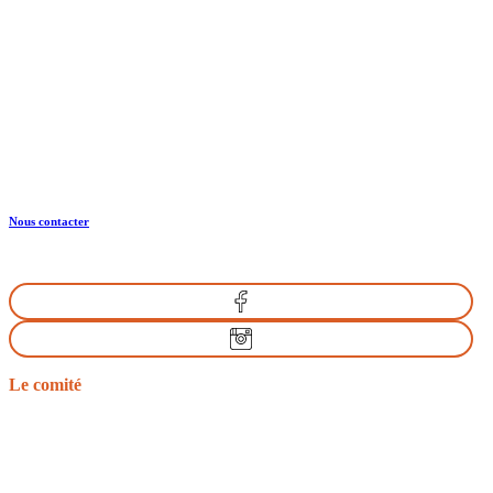
CRTE Normandie
Normandie Equine Vallée
Bât. Espace Vie Entreprenariat
1504 Rte de l’Eglise
14430 GOUSTRANVILLE
Nous contacter
Le comité
Nos missions
Le bureau
Les comités départementaux
Les documents officiels
L’équitation d’extérieur