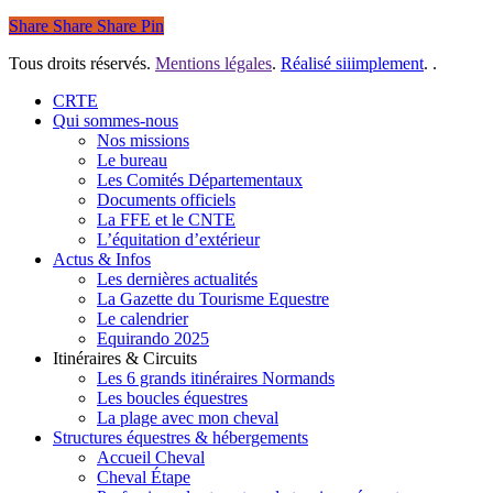
Share
Share
Share
Pin
Tous droits réservés.
Mentions légales
.
Réalisé siiimplement
. .
Close
CRTE
Menu
Qui sommes-nous
Nos missions
Le bureau
Les Comités Départementaux
Documents officiels
La FFE et le CNTE
L’équitation d’extérieur
Actus & Infos
Les dernières actualités
La Gazette du Tourisme Equestre
Le calendrier
Equirando 2025
Itinéraires & Circuits
Les 6 grands itinéraires Normands
Les boucles équestres
La plage avec mon cheval
Structures équestres & hébergements
Accueil Cheval
Cheval Étape