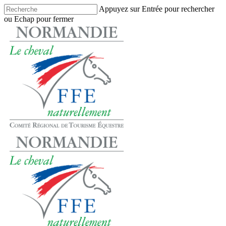
Skip
Appuyez sur Entrée pour rechercher
to
ou Echap pour fermer
main
Close
content
Search