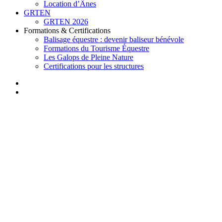
Location d’Ânes
GRTEN
GRTEN 2026
Formations & Certifications
Balisage équestre : devenir baliseur bénévole
Formations du Tourisme Équestre
Les Galops de Pleine Nature
Certifications pour les structures
facebook
instagram
search