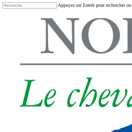
Skip
Appuyez sur Entrée pour rechercher ou
to
Close
main
Search
content