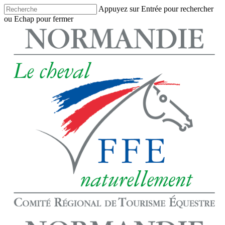
Skip
Appuyez sur Entrée pour rechercher
to
ou Echap pour fermer
main
Close
content
Search