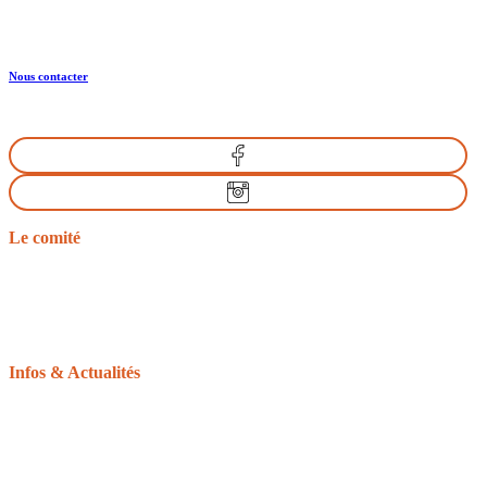
Nous contacter
Le comité
Nos missions
Le bureau
Les comités départementaux
Les documents officiels
L’équitation d’extérieur
Infos & Actualités
La gazette du tourisme équestre
Le GRTEN
L’Equirando
Le calendrier des randonnées
La FFE et le CNTE