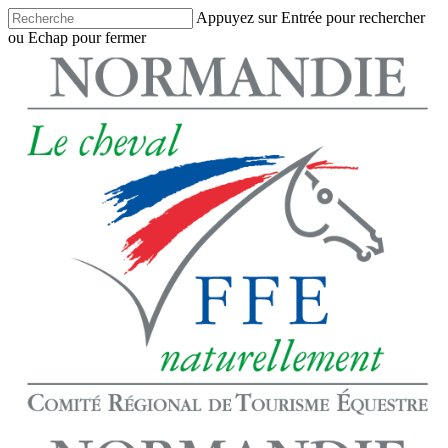
Skip
Appuyez sur Entrée pour rechercher
to
ou Echap pour fermer
main
Close
content
Search