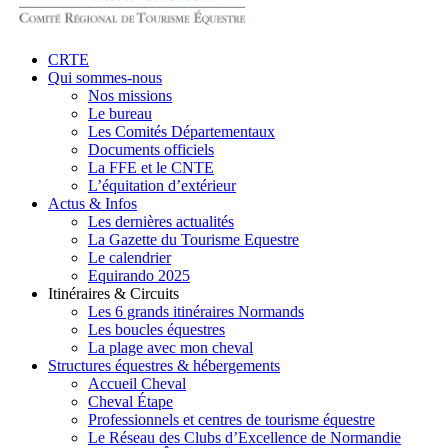
search
Menu
CRTE
Qui sommes-nous
Nos missions
Le bureau
Les Comités Départementaux
Documents officiels
La FFE et le CNTE
L’équitation d’extérieur
Actus & Infos
Les dernières actualités
La Gazette du Tourisme Equestre
Le calendrier
Equirando 2025
Itinéraires & Circuits
Les 6 grands itinéraires Normands
Les boucles équestres
La plage avec mon cheval
Structures équestres & hébergements
Accueil Cheval
Cheval Étape
Professionnels et centres de tourisme équestre
Le Réseau des Clubs d’Excellence de Normandie