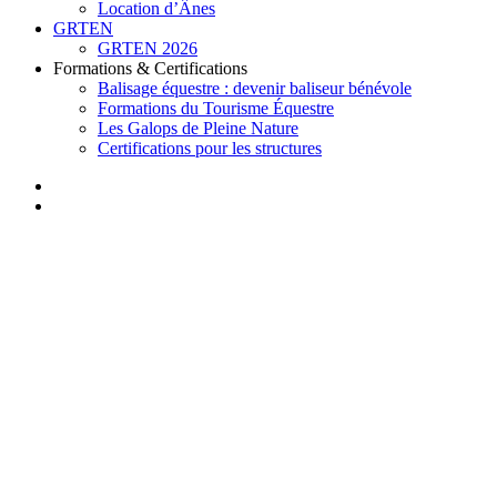
Location d’Ânes
GRTEN
GRTEN 2026
Formations & Certifications
Balisage équestre : devenir baliseur bénévole
Formations du Tourisme Équestre
Les Galops de Pleine Nature
Certifications pour les structures
facebook
instagram
search