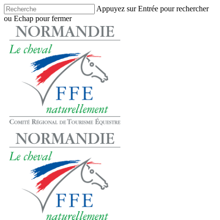
Skip
Appuyez sur Entrée pour rechercher
to
ou Echap pour fermer
main
Close
content
Search