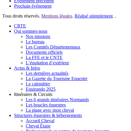
Événement précédent
Prochain événement
Tous droits réservés.
Mentions légales
.
Réalisé siiimplement
. .
Close
CRTE
Menu
Qui sommes-nous
Nos missions
Le bureau
Les Comités Départementaux
Documents officiels
La FFE et le CNTE
L’équitation d’extérieur
Actus & Infos
Les dernières actualités
La Gazette du Tourisme Equestre
Le calendrier
Equirando 2025
Itinéraires & Circuits
Les 6 grands itinéraires Normands
Les boucles équestres
La plage avec mon cheval
Structures équestres & hébergements
Accueil Cheval
Cheval Étape