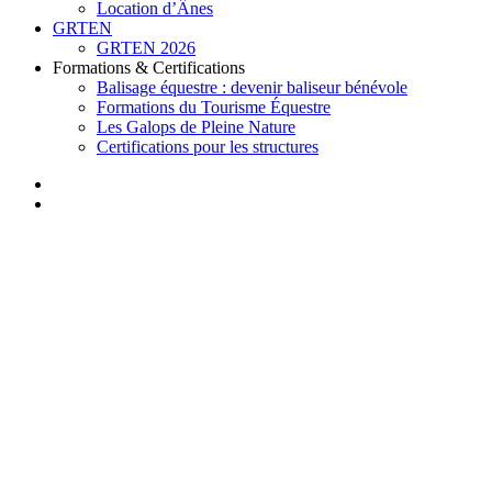
Location d’Ânes
GRTEN
GRTEN 2026
Formations & Certifications
Balisage équestre : devenir baliseur bénévole
Formations du Tourisme Équestre
Les Galops de Pleine Nature
Certifications pour les structures
facebook
instagram
search