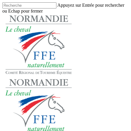
Skip
Appuyez sur Entrée pour rechercher
to
ou Echap pour fermer
main
Close
content
Search