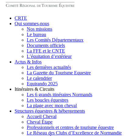
search
Menu
CRTE
Qui sommes-nous
Nos missions
Le bureau
Les Comités Départementaux
Documents officiels
La FFE et le CNTE
L’équitation d’extérieur
Actus & Infos
Les dernières actualités
La Gazette du Tourisme Equestre
Le calendrier
Equirando 2025
Itinéraires & Circuits
Les 6 grands itinéraires Normands
Les boucles équestres
La plage avec mon cheval
Structures équestres & hébergements
Accueil Cheval
Cheval Étape
Professionnels et centres de tourisme équestre
Le Réseau des Clubs d’Excellence de Normandie