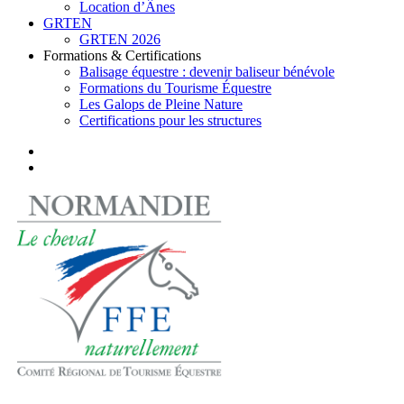
Location d’Ânes
GRTEN
GRTEN 2026
Formations & Certifications
Balisage équestre : devenir baliseur bénévole
Formations du Tourisme Équestre
Les Galops de Pleine Nature
Certifications pour les structures
facebook
instagram
search