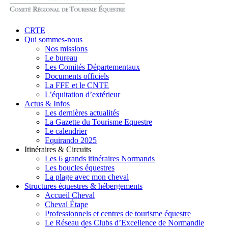
search
Menu
CRTE
Qui sommes-nous
Nos missions
Le bureau
Les Comités Départementaux
Documents officiels
La FFE et le CNTE
L’équitation d’extérieur
Actus & Infos
Les dernières actualités
La Gazette du Tourisme Equestre
Le calendrier
Equirando 2025
Itinéraires & Circuits
Les 6 grands itinéraires Normands
Les boucles équestres
La plage avec mon cheval
Structures équestres & hébergements
Accueil Cheval
Cheval Étape
Professionnels et centres de tourisme équestre
Le Réseau des Clubs d’Excellence de Normandie