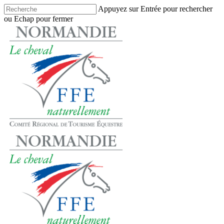
Skip
Appuyez sur Entrée pour rechercher
to
ou Echap pour fermer
main
Close
content
Search