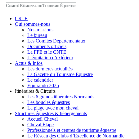
search
Menu
CRTE
Qui sommes-nous
Nos missions
Le bureau
Les Comités Départementaux
Documents officiels
La FFE et le CNTE
L’équitation d’extérieur
Actus & Infos
Les dernières actualités
La Gazette du Tourisme Equestre
Le calendrier
Equirando 2025
Itinéraires & Circuits
Les 6 grands itinéraires Normands
Les boucles équestres
La plage avec mon cheval
Structures équestres & hébergements
Accueil Cheval
Cheval Étape
Professionnels et centres de tourisme équestre
Le Réseau des Clubs d’Excellence de Normandie