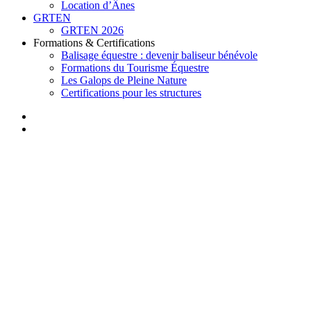
Location d’Ânes
GRTEN
GRTEN 2026
Formations & Certifications
Balisage équestre : devenir baliseur bénévole
Formations du Tourisme Équestre
Les Galops de Pleine Nature
Certifications pour les structures
facebook
instagram
search