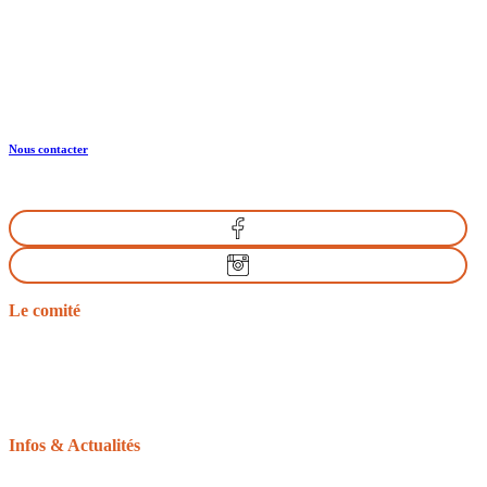
Normandie Equine Vallée
Bât. Espace Vie Entreprenariat
1504 Rte de l’Eglise
14430 GOUSTRANVILLE
Nous contacter
Le comité
Nos missions
Le bureau
Les comités départementaux
Les documents officiels
L’équitation d’extérieur
Infos & Actualités
La gazette du tourisme équestre
Le GRTEN