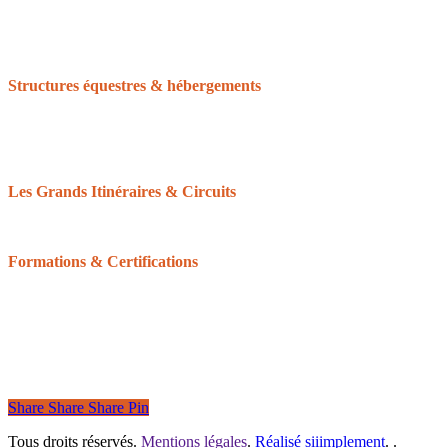
L’Equirando
Le calendrier des randonnées
La FFE et le CNTE
Structures équestres & hébergements
Accueil Cheval
Cheval Etape
Centre de tourisme équestre
Le Réseau des Clubs d’Excellence de Normandie
Les Grands Itinéraires & Circuits
Les 6 grands itinéraires Normands
Les boucles & circuits
Formations & Certifications
Balisage équestre : devenir baliseur ou bénévole
Formation du Tourisme équestre
Les Galops de Pleine Nature
Certifications pour les structures
Share
Share
Share
Pin
Tous droits réservés.
Mentions légales
.
Réalisé siiimplement
. .