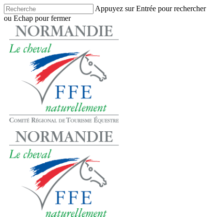
Skip
Appuyez sur Entrée pour rechercher
to
ou Echap pour fermer
main
Close
content
Search