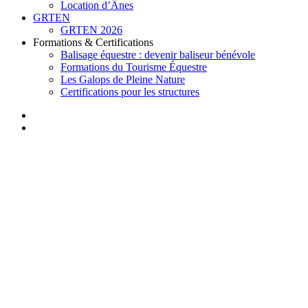
Location d’Ânes
GRTEN
GRTEN 2026
Formations & Certifications
Balisage équestre : devenir baliseur bénévole
Formations du Tourisme Équestre
Les Galops de Pleine Nature
Certifications pour les structures
facebook
instagram
search