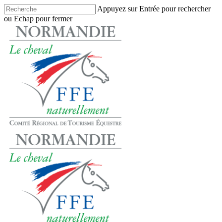
Skip
Appuyez sur Entrée pour rechercher
to
ou Echap pour fermer
main
Close
content
Search