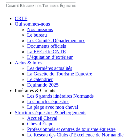
search
Menu
CRTE
Qui sommes-nous
Nos missions
Le bureau
Les Comités Départementaux
Documents officiels
La FFE et le CNTE
L’équitation d’extérieur
Actus & Infos
Les dernières actualités
La Gazette du Tourisme Equestre
Le calendrier
Equirando 2025
Itinéraires & Circuits
Les 6 grands itinéraires Normands
Les boucles équestres
La plage avec mon cheval
Structures équestres & hébergements
Accueil Cheval
Cheval Étape
Professionnels et centres de tourisme équestre
Le Réseau des Clubs d’Excellence de Normandie