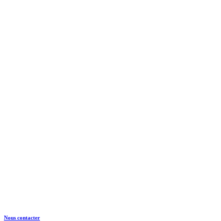
CRTE Normandie
Normandie Equine Vallée
Bât. Espace Vie Entreprenariat
1504 Rte de l’Eglise
14430 GOUSTRANVILLE
Nous contacter