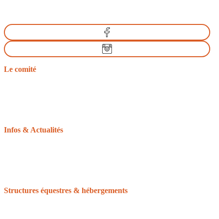
Le comité
Nos missions
Le bureau
Les comités départementaux
Les documents officiels
L’équitation d’extérieur
Infos & Actualités
La gazette du tourisme équestre
Le GRTEN
L’Equirando
Le calendrier des randonnées
La FFE et le CNTE
Structures équestres & hébergements
Accueil Cheval
Cheval Etape
Centre de tourisme équestre