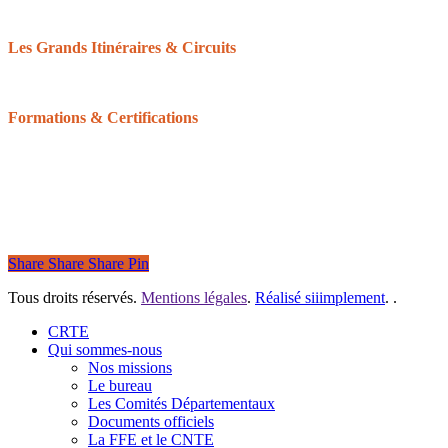
Le Réseau des Clubs d’Excellence de Normandie
Les Grands Itinéraires & Circuits
Les 6 grands itinéraires Normands
Les boucles & circuits
Formations & Certifications
Balisage équestre : devenir baliseur ou bénévole
Formation du Tourisme équestre
Les Galops de Pleine Nature
Certifications pour les structures
Share
Share
Share
Pin
Tous droits réservés.
Mentions légales
.
Réalisé siiimplement
. .
Close
CRTE
Menu
Qui sommes-nous
Nos missions
Le bureau
Les Comités Départementaux
Documents officiels
La FFE et le CNTE