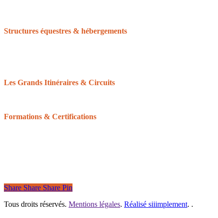
Le calendrier des randonnées
La FFE et le CNTE
Structures équestres & hébergements
Accueil Cheval
Cheval Etape
Centre de tourisme équestre
Le Réseau des Clubs d’Excellence de Normandie
Les Grands Itinéraires & Circuits
Les 6 grands itinéraires Normands
Les boucles & circuits
Formations & Certifications
Balisage équestre : devenir baliseur ou bénévole
Formation du Tourisme équestre
Les Galops de Pleine Nature
Certifications pour les structures
Share
Share
Share
Pin
Tous droits réservés.
Mentions légales
.
Réalisé siiimplement
. .