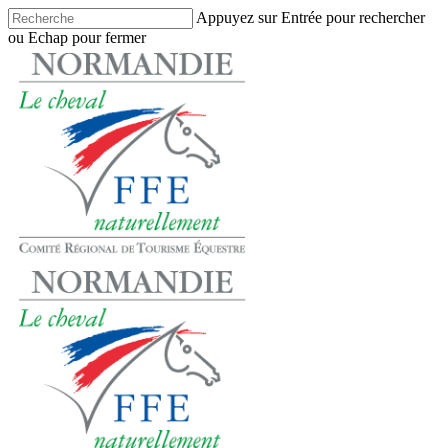
Skip
Appuyez sur Entrée pour rechercher
to
ou Echap pour fermer
main
Close
content
Search