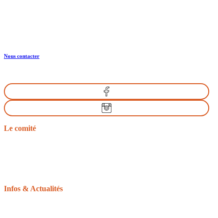
1504 Rte de l’Eglise
14430 GOUSTRANVILLE
Nous contacter
Le comité
Nos missions
Le bureau
Les comités départementaux
Les documents officiels
L’équitation d’extérieur
Infos & Actualités
La gazette du tourisme équestre
Le GRTEN
L’Equirando