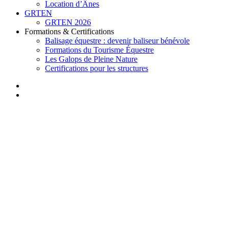
Location d’Ânes
GRTEN
GRTEN 2026
Formations & Certifications
Balisage équestre : devenir baliseur bénévole
Formations du Tourisme Équestre
Les Galops de Pleine Nature
Certifications pour les structures
facebook
instagram
search