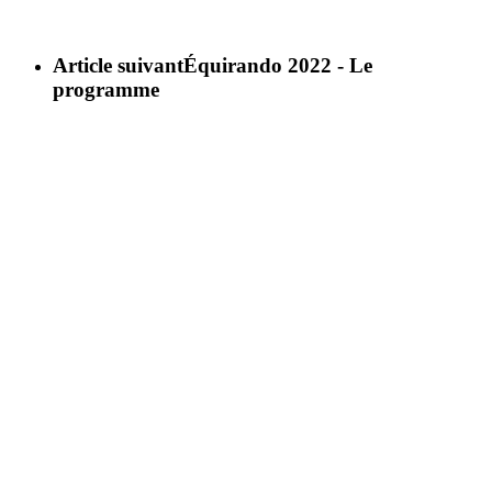
Article suivant
Équirando 2022 - Le
programme
CRTE Normandie
Normandie Equine Vallée
Bât. Espace Vie Entreprenariat