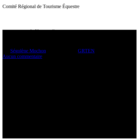
Comité Régional de Tourisme Équestre
de Normandie
GRTEN 2022
Par
Ségolène Mochon
12 octobre 2022
GRTEN
1 min de lecture
Aucun commentaire