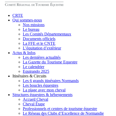
search
Menu
CRTE
Qui sommes-nous
Nos missions
Le bureau
Les Comités Départementaux
Documents officiels
La FFE et le CNTE
L’équitation d’extérieur
Actus & Infos
Les dernières actualités
La Gazette du Tourisme Equestre
Le calendrier
Equirando 2025
Itinéraires & Circuits
Les 6 grands itinéraires Normands
Les boucles équestres
La plage avec mon cheval
Structures équestres & hébergements
Accueil Cheval
Cheval Étape
Professionnels et centres de tourisme équestre
Le Réseau des Clubs d’Excellence de Normandie